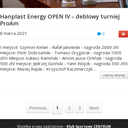
Hanplast Energy OPEN IV – deblowy turniej
ProAm
8 marca 2021
0
I miejsce: Szymon Kielan - Rafał Janowski - nagroda 2000 złII
miejsce: Piotr Dobrzański - Tomasz Grygoruk - nagroda 1000
złIII Miejsce: Łukasz Kamiński - Antoni Jazus Orliński - nagroda
500 złV miejsce: Jędrzej Giziński - Yann Wójcik - nagroda 300 złIX
miejsce: Maciej Rajski - Krzysztof Kaczmarczyk ...
czytaj więcej
Previous
1
2
3
Next
Wszelkie prawa zastrzeżone. -
Klub Sportowy CENTRUM