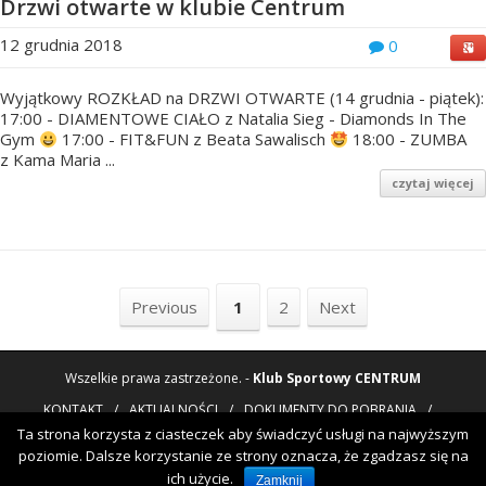
Drzwi otwarte w klubie Centrum
12 grudnia 2018
0
Wyjątkowy ROZKŁAD na DRZWI OTWARTE (14 grudnia - piątek):
17:00 - DIAMENTOWE CIAŁO z Natalia Sieg - Diamonds In The
Gym
17:00 - FIT&FUN z Beata Sawalisch
18:00 - ZUMBA
z Kama Maria ...
czytaj więcej
Previous
1
2
Next
Wszelkie prawa zastrzeżone. -
Klub Sportowy CENTRUM
KONTAKT
/
AKTUALNOŚCI
/
DOKUMENTY DO POBRANIA
/
POLITYKA PRYWATNOŚCI
Ta strona korzysta z ciasteczek aby świadczyć usługi na najwyższym
NOWOTORUŃSKA 8
, BYDGOSZCZ
/
52
361-45-10
/
52
3
poziomie. Dalsze korzystanie ze strony oznacza, że zgadzasz się na
ich użycie.
ENGLISH
Zamknij