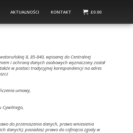
AKTUALNOŚCI
KONTAKT
£
0.00
toruńskiej 8, 85-840, wpisanej do Centralnej
aniem i ochroną danych osobowych wyznaczony został
kże w postaci tradycyjnej korespondencji na adres
szcz
ończenia umowy,
u Cywilnego,
prawo do przenoszenia danych, prawo wniesienia
ich danych); posiadasz prawo do cofnięcia zgody w