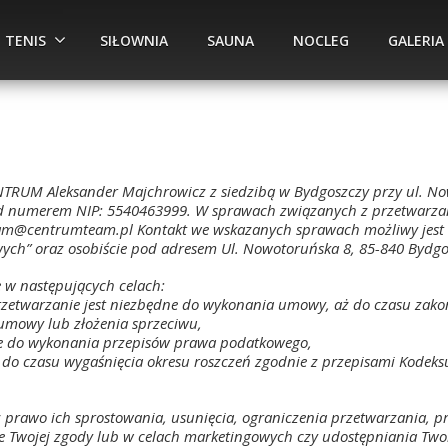
TENIS
SIŁOWNIA
SAUNA
NOCLEG
GALERIA
TRUM Aleksander Majchrowicz z siedzibą w Bydgoszczy przy ul. Nowo
, pod numerem NIP: 5540463999. W sprawach związanych z przetwarz
am@centrumteam.pl Kontakt we wskazanych sprawach możliwy jest ta
ych” oraz osobiście pod adresem Ul. Nowotoruńska 8, 85-840 Bydgo
 w następujących celach:
zetwarzanie jest niezbędne do wykonania umowy, aż do czasu zak
umowy lub złożenia sprzeciwu,
dne do wykonania przepisów prawa podatkowego,
 do czasu wygaśnięcia okresu roszczeń zgodnie z przepisami Kodeks
z prawo ich sprostowania, usunięcia, ograniczenia przetwarzania, 
ie Twojej zgody lub w celach marketingowych czy udostępniania Two