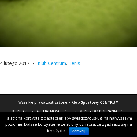
4 lutego 2017
/
Klub Centrum
,
Tenis
Wszelkie prawa zastrzeżone. -
Klub Sportowy CENTRUM
KONTAKT
/
AKTUALNOŚCI
/
DOKUMENTY DO POBRANIA
/
POLITYKA PRYWATNOŚCI
Ta strona korzysta z ciasteczek aby świadczyć usługi na najwyższym
NOWOTORUŃSKA 8
, BYDGOSZCZ
/
52
361-45-10
/
52
3
poziomie. Dalsze korzystanie ze strony oznacza, że zgadzasz się na
ich użycie.
ENGLISH
Zamknij