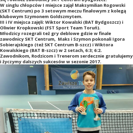
W singlu chłopców I miejsce zajął Maksymilian Rogowski
(SKT Centrum) po 3 setowym meczu finałowym z kolegą
klubowym Szymonem Goldszmytem.
III i IV miejsca zajęli: Wiktor Kowalski (BAT Bydgoszcz) i
Oliwier Kropkowski (FST Sport Team Toruń).
Młodzicy rozegrali też gry deblowe gdzie w finale
zawodnicy SKT Centrum, Maks i Szymon pokonali Igora
Sobierajskiego (też SKT Centrum B-szcz) i Wiktora
Kowalskiego (BAT B-szcz) w 2 setach, 6:3; 6:2.
Zawodnikom, Rodzicom i Trenerom serdecznie gratulujemy
i życzymy dalszych sukcesów w sezonie 2017.