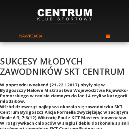
NAWIGACJA
SUKCESY MŁODYCH
ZAWODNIKÓW SKT CENTRUM
W poprzedni weekend (21-22 I 2017) obyły się w
Bydgoszczy Halowe Mistrzostwa Województwa Kujawsko-
Pomorskiego w tenisie ziemnym do lat 14 czyli w kategorii
młodzików.
Wśród dziewcząt najlepsza okazała się zawodniczka SKT
Centrum Bydgoszcz Alicja Formella zwyciężając w zaciętym
finale 6:3; 7:6(12) Wiktorię Paul z KCT Masters Inowrocław.
W rozgrywkach chłopców w singlu i deblu doskonale spisali
się również zawodnicy SKT Centrum Bydgoszcz.