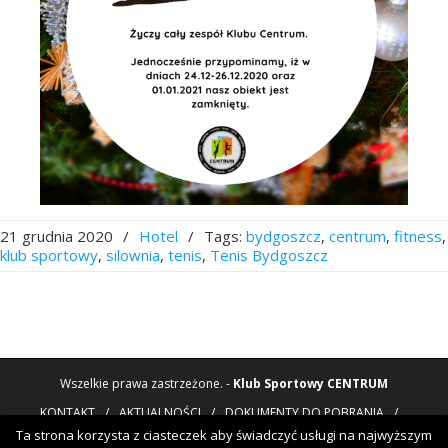
21 grudnia 2020
/
Hotel
/
Tags:
bydgoszcz
,
centrum
,
fitness
,
klub sportowy
,
silownia
,
tenis
,
Tenis Bydgoszcz
Wszelkie prawa zastrzeżone. -
Klub Sportowy CENTRUM
KONTAKT
/
AKTUALNOŚCI
/
DOKUMENTY DO POBRANIA
/
POLITYKA PRYWATNOŚCI
Ta strona korzysta z ciasteczek aby świadczyć usługi na najwyższym
NOWOTORUŃSKA 8
, BYDGOSZCZ
/
52
361-45-10
/
52
3