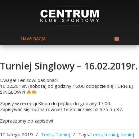
NAWIGACJA
Turniej Singlowy – 16.02.2019r.
Uwaga! Tenisowi pasjonaci!
16.02.2019r. (sobota) od godziny 16:00 odbędzie się TURNIEJ
SINGLOWY!
Zapisy w recepcji Klubu do piątku, do godziny 17:00.
Zapisywać się można również telefonicznie: 52 375 55 87.
Zapraszamy do zapisów!
12 lutego 2019
/
Tenis
,
Turniej
/
Tags:
tenis
,
turniej
,
turniej