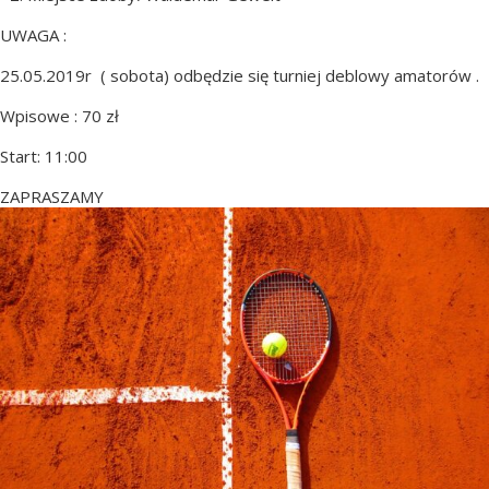
UWAGA :
25.05.2019r ( sobota) odbędzie się turniej deblowy amatorów .
Wpisowe : 70 zł
Start: 11:00
ZAPRASZAMY