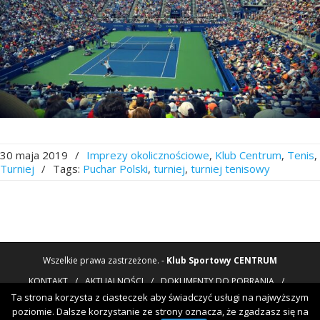
30 maja 2019
/
Imprezy okolicznościowe
,
Klub Centrum
,
Tenis
,
Turniej
/
Tags:
Puchar Polski
,
turniej
,
turniej tenisowy
Wszelkie prawa zastrzeżone. -
Klub Sportowy CENTRUM
KONTAKT
/
AKTUALNOŚCI
/
DOKUMENTY DO POBRANIA
/
POLITYKA PRYWATNOŚCI
Ta strona korzysta z ciasteczek aby świadczyć usługi na najwyższym
NOWOTORUŃSKA 8
, BYDGOSZCZ
/
52
361-45-10
/
52
3
poziomie. Dalsze korzystanie ze strony oznacza, że zgadzasz się na