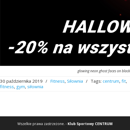
glowing neon ghost faces on blac
30 października 2019
/
Fitness
,
Siłownia
/
Tags:
centrum
,
fit
,
fitness
,
gym
,
siłownia
Wszelkie prawa zastrzeżone. -
Klub Sportowy CENTRUM