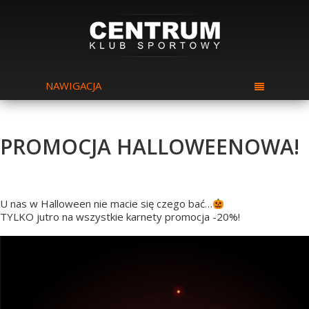
NAWIGACJA
PROMOCJA HALLOWEENOWA!
U nas w Halloween nie macie się czego bać…
TYLKO jutro na wszystkie karnety promocja -20%!